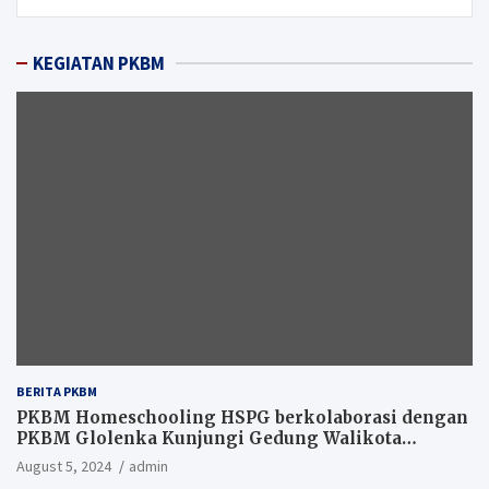
KEGIATAN PKBM
BERITA PKBM
PKBM Homeschooling HSPG berkolaborasi dengan
PKBM Glolenka Kunjungi Gedung Walikota
Tangsel
August 5, 2024
admin