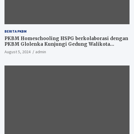
BERITA PKBM
PKBM Homeschooling HSPG berkolaborasi dengan
PKBM Glolenka Kunjungi Gedung Walikota
Tangsel
August 5, 2024
admin