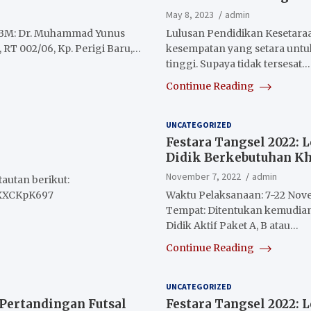
May 8, 2023
admin
PKBM: Dr. Muhammad Yunus
Lulusan Pendidikan Kesetar
, RT 002/06, Kp. Perigi Baru,…
kesempatan yang setara unt
tinggi. Supaya tidak tersesat…
Continue Reading
UNCATEGORIZED
Festara Tangsel 2022: 
Didik Berkebutuhan K
November 7, 2022
admin
tautan berikut:
gXXCKpK697
Waktu Pelaksanaan: 7-22 Nov
Tempat: Ditentukan kemudian
Didik Aktif Paket A, B atau…
Continue Reading
UNCATEGORIZED
 Pertandingan Futsal
Festara Tangsel 2022: 