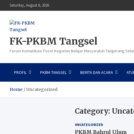
Skip
Saturday, August 8, 2026
to
content
FK-PKBM Tangsel
Forum Komunikasi Pusat Kegiatan Belajar Masyarakat Tangerang Sela
PROFIL
PKBM TANGSEL
BERITA DAN ACARA
ATU
Home
Uncategorized
Category:
Uncat
UNCATEGORIZED
PKBM Bahrul Ulum