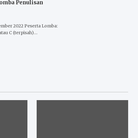
Lomba Penulisan
ember 2022 Peserta Lomba:
 atau C (terpisah)…