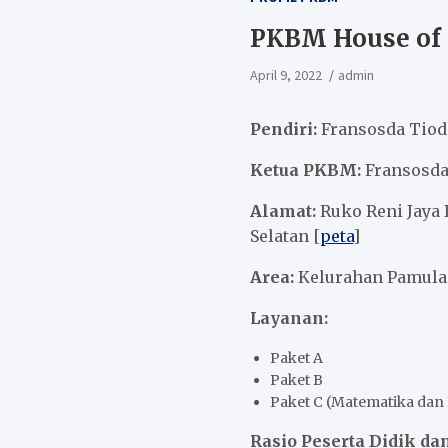
PKBM House of
April 9, 2022
admin
Pendiri:
Fransosda Tiodo
Ketua PKBM:
Fransosda 
Alamat:
Ruko Reni Jaya 
Selatan [
peta
]
Area:
Kelurahan Pamula
Layanan:
Paket A
Paket B
Paket C (Matematika dan 
Rasio Peserta Didik dan