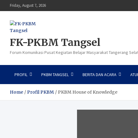
Skip
Friday, August 7, 2026
to
content
FK-PKBM Tangsel
Forum Komunikasi Pusat Kegiatan Belajar Masyarakat Tangerang Sela
PROFIL
PKBM TANGSEL
BERITA DAN ACARA
ATU
Home
Profil PKBM
PKBM House of Knowledge