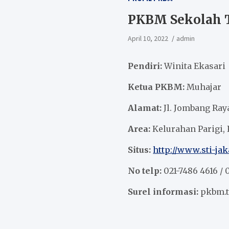
PKBM Sekolah 
April 10, 2022
admin
Pendiri:
Winita Ekasari
Ketua PKBM:
Muhajar
Alamat:
Jl. Jombang Raya
Area:
Kelurahan Parigi,
Situs:
http://www.sti-ja
No telp:
021-7486 4616 / 
Surel informasi:
pkbm.t