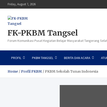
Skip
Friday, August 7, 2026
to
content
FK-PKBM Tangsel
Forum Komunikasi Pusat Kegiatan Belajar Masyarakat Tangerang Sela
PROFIL
PKBM TANGSEL
BERITA DAN ACARA
ATU
Home
Profil PKBM
PKBM Sekolah Tunas Indonesia