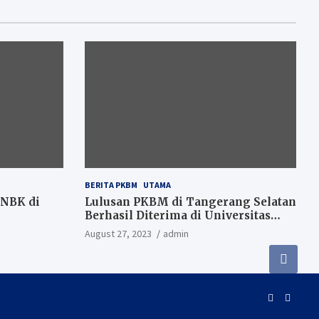
BERITA PKBM
UTAMA
ANBK di
Lulusan PKBM di Tangerang Selatan
Berhasil Diterima di Universitas
Dalam dan Luar Negeri
August 27, 2023
admin