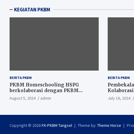
KEGIATAN PKBM
BERITA PKBM
BERITA PKBM
PKBM Homeschooling HSPG
Pembekala
berkolaborasi dengan PKBM
Kolaboras
Glolenka Kunjungi Gedung
dan YPAB
August 5, 2024
admin
July 16, 2024
Walikota Tangsel
Copyright © 2026
FK-PKBM Tangsel
Theme by:
Theme Horse
Pro