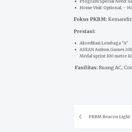
Program Special Need: Se
Home Visit: Optional, – 
Fokus PK
BM:
Kemandiri
Prestasi:
Akreditasi Lembaga “A”
ASEAN Autism Games 2018 
Medal sprint 100 metre 80
Fasilitas:
Ruang AC, Comp
Post
PKBM Beacon Light
navigation