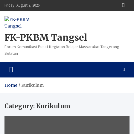
Skip
Friday, August 7, 2026
to
content
FK-PKBM Tangsel
Forum Komunikasi Pusat Kegiatan Belajar Masyarakat Tangerang
Selatan
Home
Kurikulum
Category:
Kurikulum