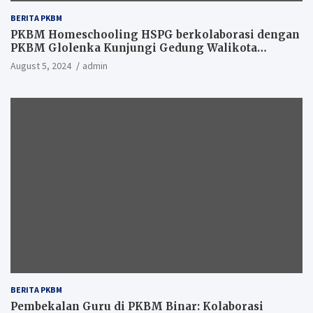
BERITA PKBM
PKBM Homeschooling HSPG berkolaborasi dengan
PKBM Glolenka Kunjungi Gedung Walikota
Tangsel
August 5, 2024
admin
BERITA PKBM
Pembekalan Guru di PKBM Binar: Kolaborasi