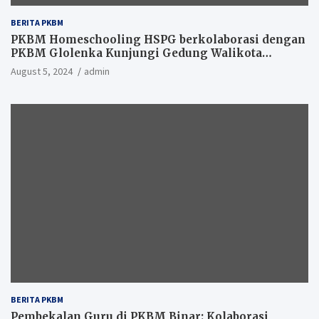
BERITA PKBM
PKBM Homeschooling HSPG berkolaborasi dengan
PKBM Glolenka Kunjungi Gedung Walikota
Tangsel
August 5, 2024
admin
BERITA PKBM
Pembekalan Guru di PKBM Binar: Kolaborasi